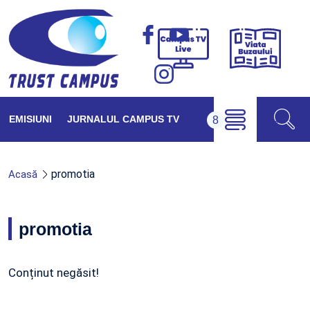
Viața
Campus
Buzăul
TV
Live
EMISIUNI
JURNALUL CAMPUS TV
promotia
Acasă
promotia
Conținut negăsit!