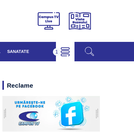
Viața
Campus
Buzăului
TV
Live
L
SANATATE
Reclame