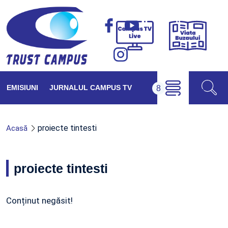
Viața
Campus
Buzăul
TV
Live
EMISIUNI
JURNALUL CAMPUS TV
proiecte tintesti
Acasă
proiecte tintesti
Conținut negăsit!