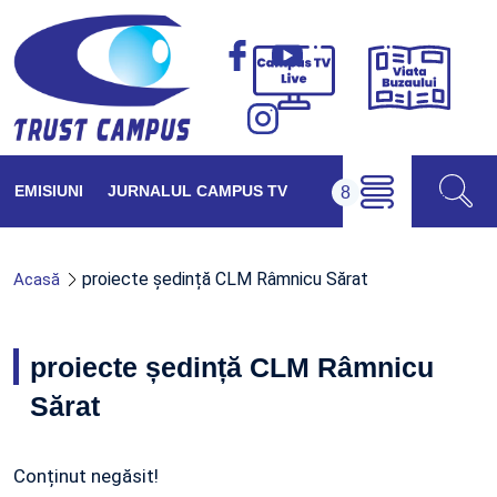
Viața
Campus
Buzăul
TV
Live
EMISIUNI
JURNALUL CAMPUS TV
proiecte ședință CLM Râmnicu Sărat
Acasă
proiecte ședință CLM Râmnicu
Sărat
Conținut negăsit!