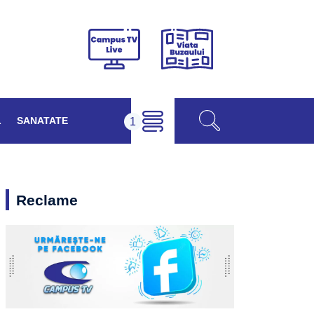
Viața
Campus
Buzăului
TV
Live
L
SANATATE
Reclame