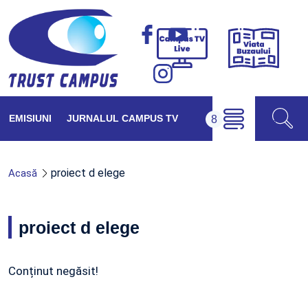
Viața
Campus
Buzăul
TV
Live
EMISIUNI
JURNALUL CAMPUS TV
proiect d elege
Acasă
proiect d elege
Conținut negăsit!