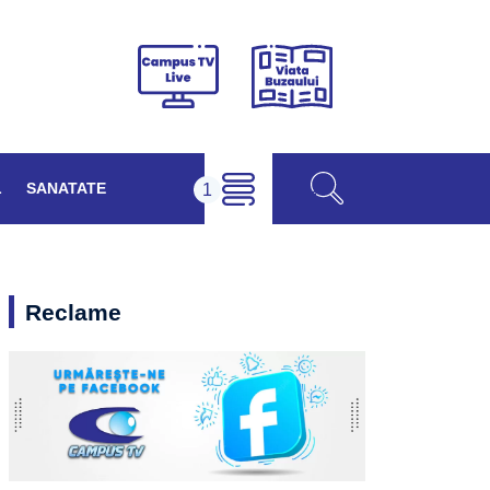
Viața
Campus
Buzăului
TV
Live
L
SANATATE
Reclame