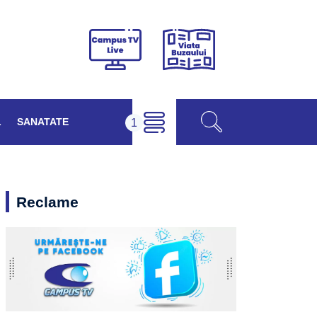
Viața
Campus
Buzăului
TV
Live
L
SANATATE
Reclame