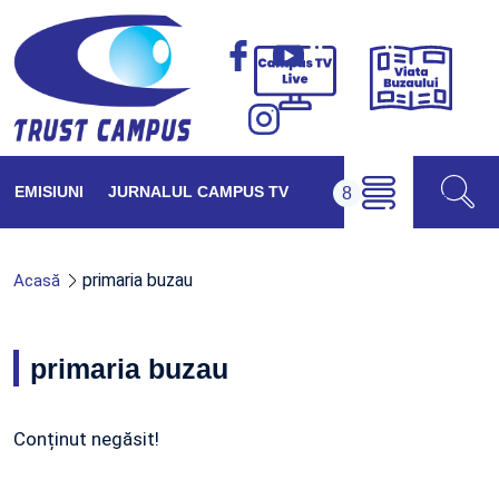
Viața
Campus
Buzăul
TV
Live
EMISIUNI
JURNALUL CAMPUS TV
primaria buzau
Acasă
primaria buzau
Conținut negăsit!