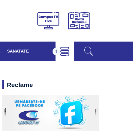
Viața
Campus
Buzăului
TV
Live
L
SANATATE
Reclame