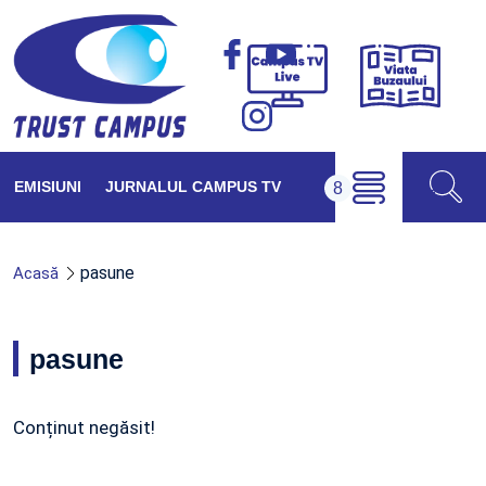
Viața
Campus
Buzăul
TV
Live
EMISIUNI
JURNALUL CAMPUS TV
pasune
Acasă
pasune
Conținut negăsit!