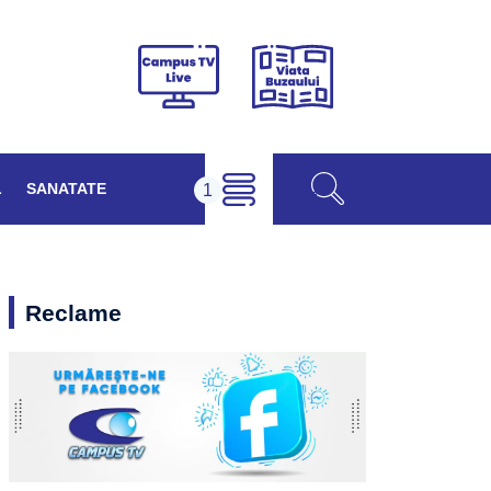
Viața
Campus
Buzăului
TV
Live
L
SANATATE
Reclame