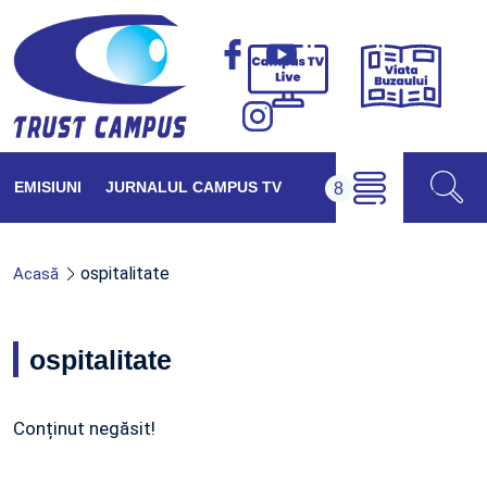
Viața
Campus
Buzăul
TV
Live
EMISIUNI
JURNALUL CAMPUS TV
ospitalitate
Acasă
ospitalitate
Conținut negăsit!