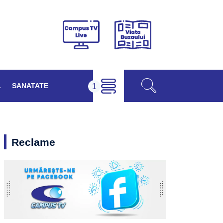
Viața
Campus
Buzăului
TV
Live
L
SANATATE
Reclame