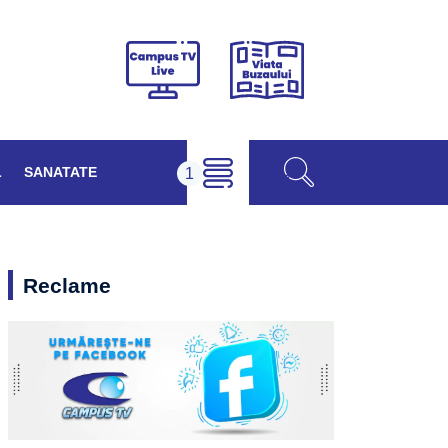
Viața
Campus
Buzăului
TV
Live
L
SANATATE
Reclame