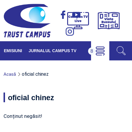
Viața
Campus
Buzăul
TV
Live
EMISIUNI
JURNALUL CAMPUS TV
oficial chinez
Acasă
oficial chinez
Conținut negăsit!