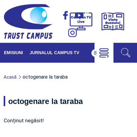
Viața
Campus
Buzăul
TV
Live
EMISIUNI
JURNALUL CAMPUS TV
octogenare la taraba
Acasă
octogenare la taraba
Conținut negăsit!