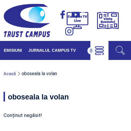
Viața
Campus
Buzăul
TV
Live
EMISIUNI
JURNALUL CAMPUS TV
oboseala la volan
Acasă
oboseala la volan
Conținut negăsit!