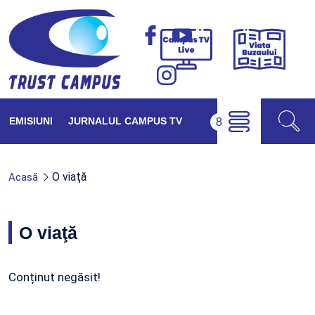
Viața
Campus
Buzăul
TV
Live
EMISIUNI
JURNALUL CAMPUS TV
O viaţă
Acasă
O viaţă
Conținut negăsit!