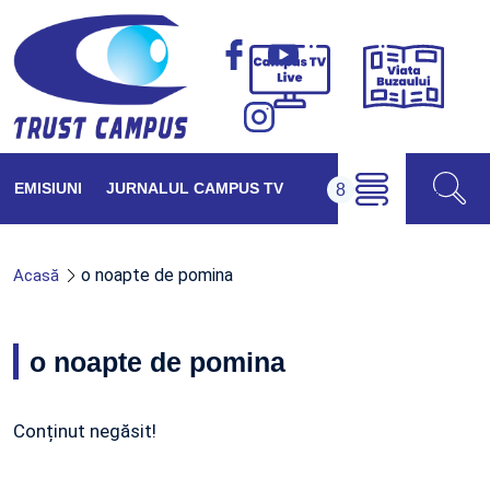
Viața
Campus
Buzăul
TV
Live
EMISIUNI
JURNALUL CAMPUS TV
o noapte de pomina
Acasă
o noapte de pomina
Conținut negăsit!