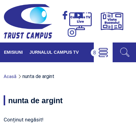
Viața
Campus
Buzăul
TV
Live
EMISIUNI
JURNALUL CAMPUS TV
nunta de argint
Acasă
nunta de argint
Conținut negăsit!