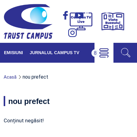
Viața
Campus
Buzăul
TV
Live
EMISIUNI
JURNALUL CAMPUS TV
nou prefect
Acasă
nou prefect
Conținut negăsit!