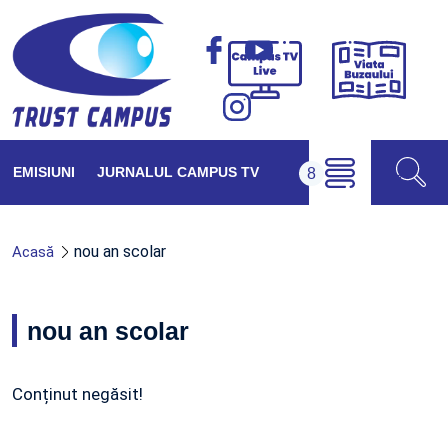
Viața
Campus
Buzăul
TV
Live
EMISIUNI
JURNALUL CAMPUS TV
nou an scolar
Acasă
nou an scolar
Conținut negăsit!