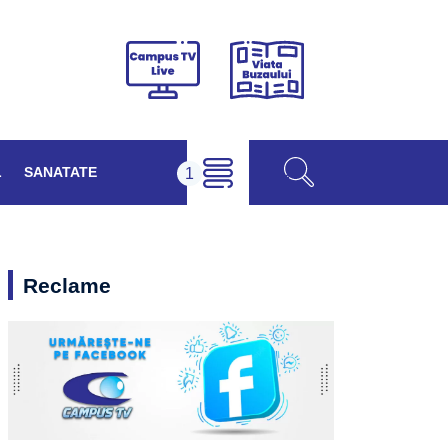
Viața
Campus
Buzăului
TV
Live
L
SANATATE
Reclame