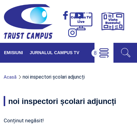
Viața
Campus
Buzăul
TV
Live
EMISIUNI
JURNALUL CAMPUS TV
noi inspectori școlari adjuncți
Acasă
noi inspectori școlari adjuncți
Conținut negăsit!