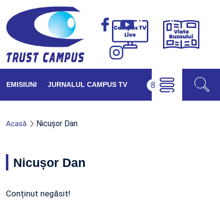
Viața
Campus
Buzăul
TV
Live
EMISIUNI
JURNALUL CAMPUS TV
Nicușor Dan
Acasă
Nicușor Dan
Conținut negăsit!