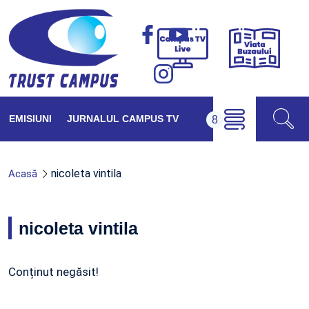
Viața
Campus
Buzăul
TV
Live
EMISIUNI
JURNALUL CAMPUS TV
nicoleta vintila
Acasă
nicoleta vintila
Conținut negăsit!