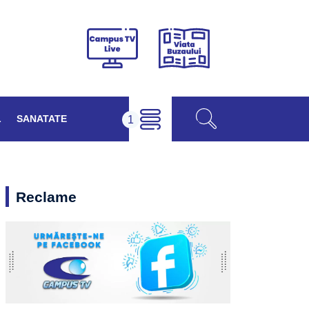
Viața
Campus
Buzăului
TV
Live
L
SANATATE
Reclame