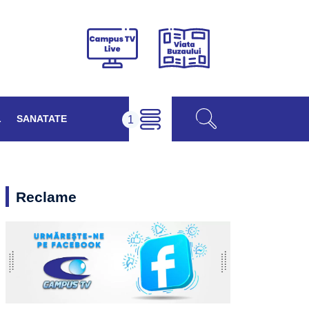
Viața
Campus
Buzăului
TV
Live
L
SANATATE
Reclame