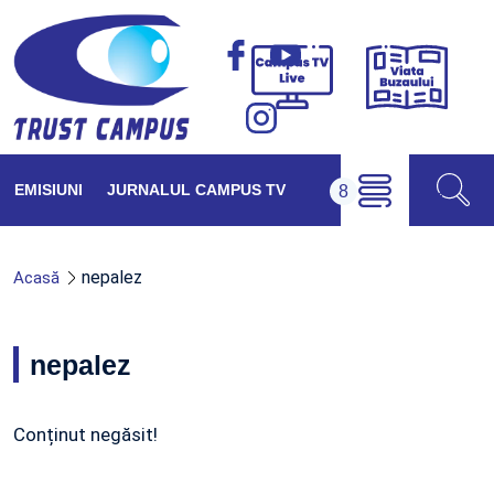
Viața
Campus
Buzăul
TV
Live
EMISIUNI
JURNALUL CAMPUS TV
nepalez
Acasă
nepalez
Conținut negăsit!