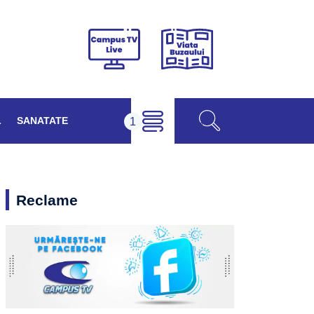
Viața
Campus
Buzăului
TV
Live
L
SANATATE
Reclame