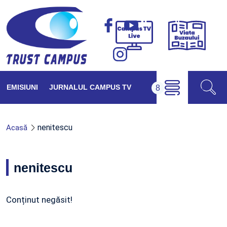
Viața
Campus
Buzăul
TV
Live
EMISIUNI
JURNALUL CAMPUS TV
nenitescu
Acasă
nenitescu
Conținut negăsit!