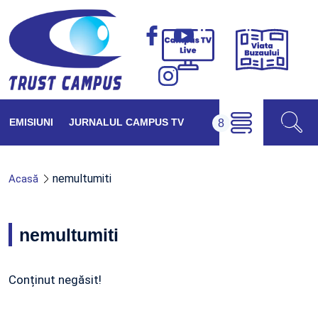
Viața
Campus
Buzăul
TV
Live
EMISIUNI
JURNALUL CAMPUS TV
nemultumiti
Acasă
nemultumiti
Conținut negăsit!