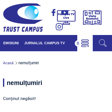
Viața
Campus
Buzăul
TV
Live
EMISIUNI
JURNALUL CAMPUS TV
nemulțumiri
Acasă
nemulțumiri
Conținut negăsit!