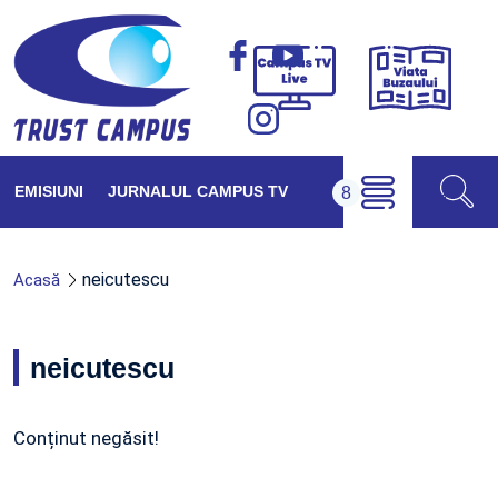
Viața
Campus
Buzăul
TV
Live
EMISIUNI
JURNALUL CAMPUS TV
neicutescu
Acasă
neicutescu
Conținut negăsit!