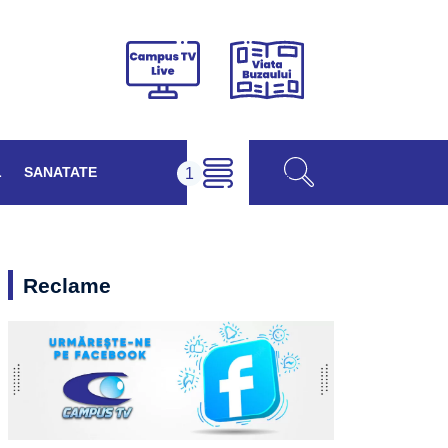
Viața
Campus
Buzăului
TV
Live
L
SANATATE
Reclame