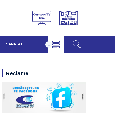
Viața
Campus
Buzăului
TV
Live
L
SANATATE
Reclame