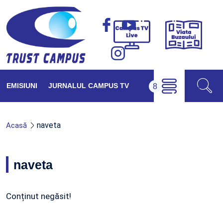
Viața
Campus
Buzăul
TV
Live
EMISIUNI
JURNALUL CAMPUS TV
naveta
Acasă
naveta
Conținut negăsit!