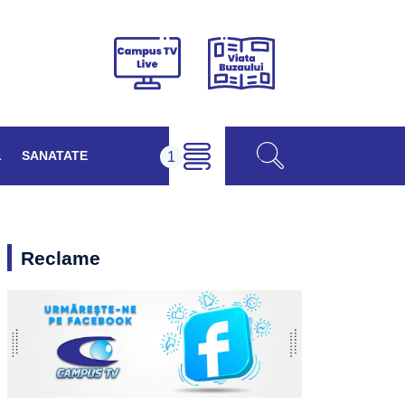
Viața
Campus
Buzăului
TV
Live
L
SANATATE
Reclame