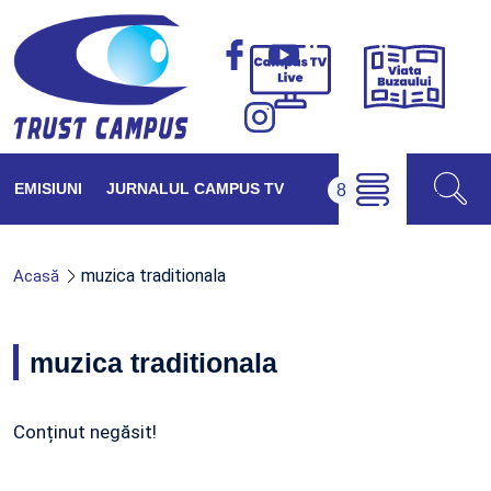
Viața
Campus
Buzăul
TV
Live
EMISIUNI
JURNALUL CAMPUS TV
muzica traditionala
Acasă
muzica traditionala
Conținut negăsit!