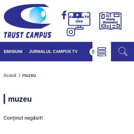
Viața
Campus
Buzăul
TV
Live
EMISIUNI
JURNALUL CAMPUS TV
muzeu
Acasă
muzeu
Conținut negăsit!