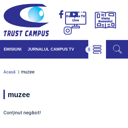
Viața
Campus
Buzăul
TV
Live
EMISIUNI
JURNALUL CAMPUS TV
muzee
Acasă
muzee
Conținut negăsit!