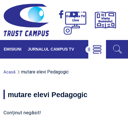
Viața
Campus
Buzăul
TV
Live
EMISIUNI
JURNALUL CAMPUS TV
mutare elevi Pedagogic
Acasă
mutare elevi Pedagogic
Conținut negăsit!