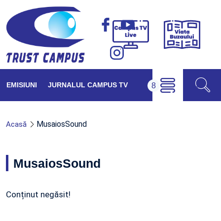
Viața
Campus
Buzăul
TV
Live
EMISIUNI
JURNALUL CAMPUS TV
MusaiosSound
Acasă
MusaiosSound
Conținut negăsit!