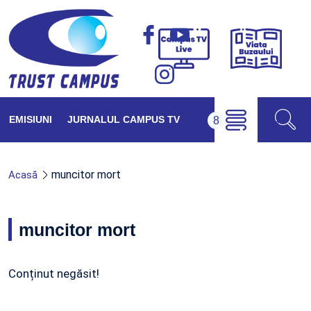
Viața
Campus
Buzăul
TV
Live
EMISIUNI
JURNALUL CAMPUS TV
muncitor mort
Acasă
muncitor mort
Conținut negăsit!