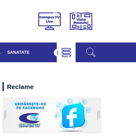
Viața
Campus
Buzăului
TV
Live
L
SANATATE
Reclame