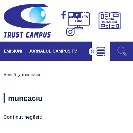
Viața
Campus
Buzăul
TV
Live
EMISIUNI
JURNALUL CAMPUS TV
muncaciu
Acasă
muncaciu
Conținut negăsit!