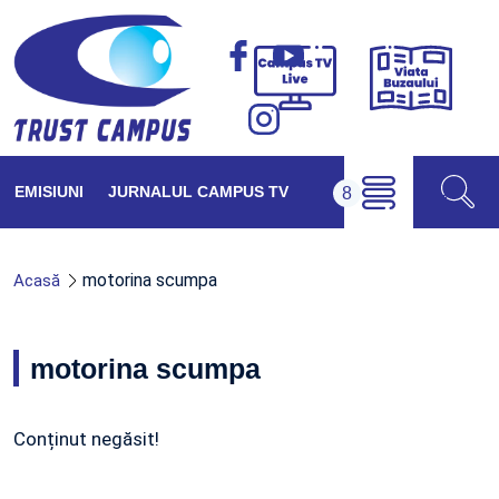
Viața
Campus
Buzăul
TV
Live
EMISIUNI
JURNALUL CAMPUS TV
motorina scumpa
Acasă
motorina scumpa
Conținut negăsit!