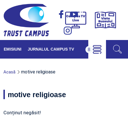
Viața
Campus
Buzăul
TV
Live
EMISIUNI
JURNALUL CAMPUS TV
motive religioase
Acasă
motive religioase
Conținut negăsit!