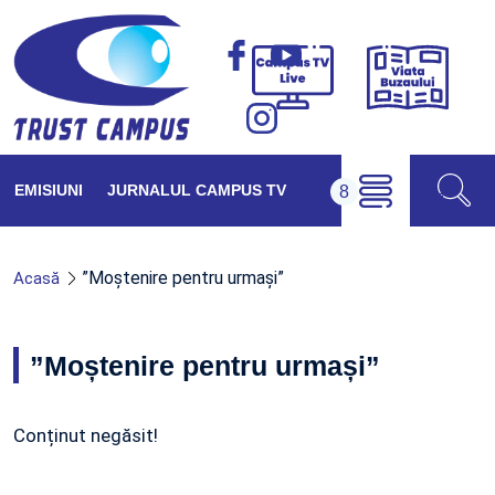
Viața
Campus
Buzăul
TV
Live
EMISIUNI
JURNALUL CAMPUS TV
”Moștenire pentru urmași”
Acasă
”Moștenire pentru urmași”
Conținut negăsit!